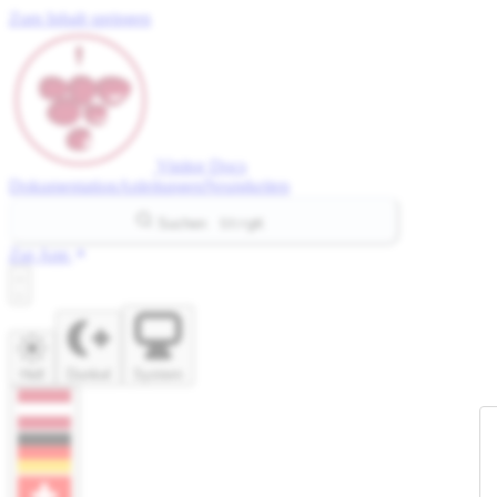
Zum Inhalt springen
Vinitor
Docs
Dokumentation
Anleitungen
Neuigkeiten
Suchen
Strg
K
Zur App
Hell
Dunkel
System