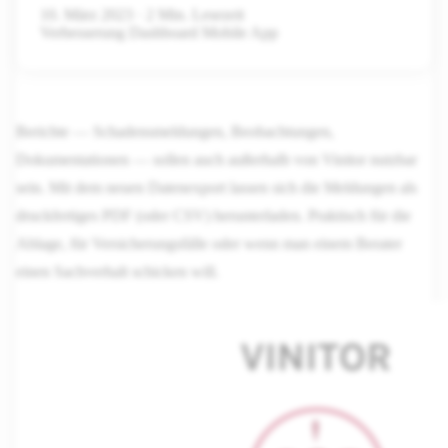
10. März 2023
·
2 Min. Lesezeit
Verbesserung
Dashboard
Mobile App
Berichte — Schadensmeldungen, Beobachtungen,
Dokumentationen — sollen auch außerhalb von Vinitor nutzbar
sein. Mit dem neuen Datenexport lassen sich die Meldungen als
druckfertiges PDF (oder CSV) herunterladen. Praktisch für die
Ablage, für Versicherungsfälle oder wenn man einem Berater
einen Sachverhalt schicken will.