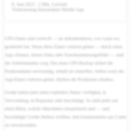
8. Juni 2023
·
2 Min. Lesezeit
Verbesserung
Infrastruktur
Mobile App
GPS-Daten sind wertvoll — sie dokumentieren, wer wann wo
gearbeitet hat. Wenn diese Daten verloren gehen — durch einen
App-Absturz, leeren Akku oder Synchronisierungsfehler — sind
die Arbeitsstunden weg. Das neue GPS-Backup sichert die
Positionsdaten serverseitig, sobald sie eintreffen. Selbst wenn die
App-Daten verloren gehen, bleiben die Positionen erhalten.
Geräte haben jetzt einen expliziten Status: verfügbar, in
Verwendung, in Reparatur oder beschädigt. So sieht jeder auf
einen Blick, welche Maschinen einsatzbereit sind — und
beschädigte Geräte bleiben sichtbar, statt kommentarlos aus Listen
zu verschwinden.